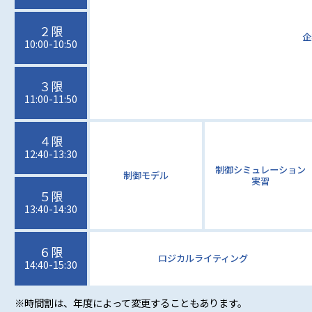
２限
企
10:00-10:50
３限
11:00-11:50
４限
12:40-13:30
制御シミュレーション
制御モデル
実習
５限
13:40-14:30
６限
ロジカルライティング
14:40-15:30
※時間割は、年度によって変更することもあります。