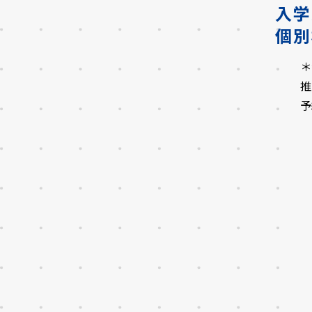
入学
個別
＊
推
予