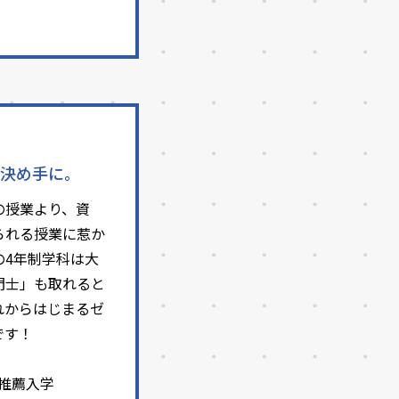
決め手に。
の授業より、資
られる授業に惹か
の4年制学科は大
門士」も取れると
れからはじまるゼ
です！
別推薦入学