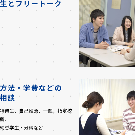
生と
フリートーク
方法・学費などの
相談
特待生、自己推薦、一般、指定校
薦、
約奨学生・分納など