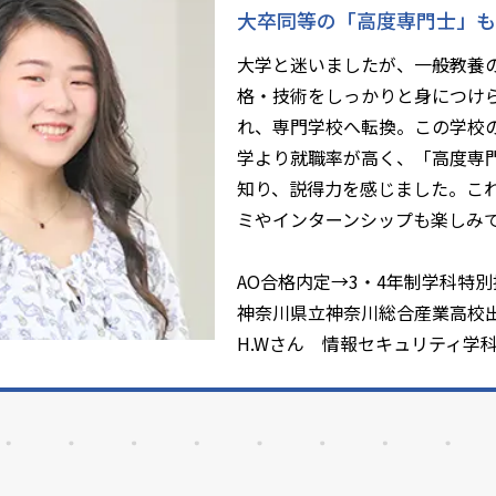
大卒同等の「高度専門士」も
大学と迷いましたが、一般教養
格・技術をしっかりと身につけ
れ、専門学校へ転換。この学校
学より就職率が高く、「高度専
知り、説得力を感じました。こ
ミやインターンシップも楽しみ
AO合格内定→3・4年制学科特
神奈川県立神奈川総合産業高校
H.Wさん 情報セキュリティ学科(