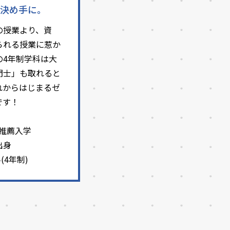
決め手に。
の授業より、資
られる授業に惹か
の4年制学科は大
門士」も取れると
れからはじまるゼ
です！
別推薦入学
出身
4年制)