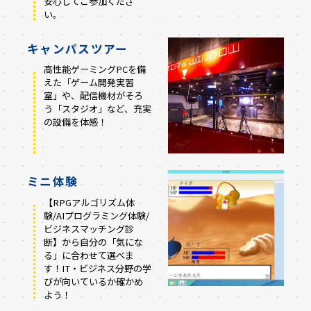
安心してご参加くださ
い。
キャンパスツアー
高性能ゲーミングPCを備
えた「ゲーム開発実習
室」や、配信機材がそろ
う「スタジオ」など、充実
の設備を体感！
ミニ体験
【RPGアルゴリズム体
験/AIプログラミング体験/
ビジネスマッチング診
断】から自分の「気にな
る」に合わせて選べま
す！IT・ビジネス分野の学
びが向いているか確かめ
よう！