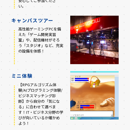
安心してご参加くださ
い。
キャンパスツアー
高性能ゲーミングPCを備
えた「ゲーム開発実習
室」や、配信機材がそろ
う「スタジオ」など、充実
の設備を体感！
ミニ体験
【RPGアルゴリズム体
験/AIプログラミング体験/
ビジネスマッチング診
断】から自分の「気にな
る」に合わせて選べま
す！IT・ビジネス分野の学
びが向いているか確かめ
よう！