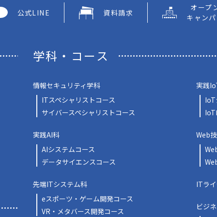
オープ
公式LINE
資料請求
キャンパ
学科・コース
情報セキュリティ学科
実践Io
ITスペシャリストコース
Io
サイバースペシャリストコース
Io
実践AI科
Web
AIシステムコース
We
データサイエンスコース
We
先端ITシステム科
ITラ
eスポーツ・ゲーム開発コース
ビジネ
VR・メタバース開発コース