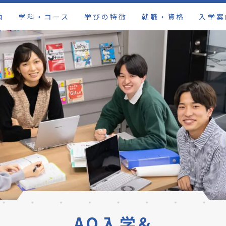
内
学科・コース
学びの特徴
就職・資格
入学案
AO入学&