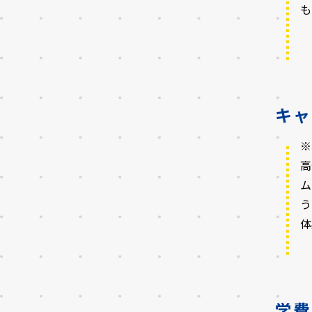
も
キャ
※
高
ム
う
体
学費