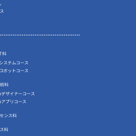
ン
ス
T科
Tシステムコース
Tロボットコース
技術科
bデザイナーコース
bアプリコース
イセンス科
ス科