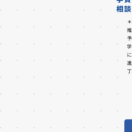
相談
＊
推
予
学
に
進
丁