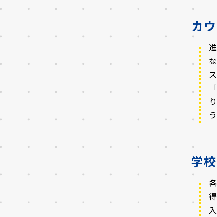
カウ
進
な
ス
「
り
う
学校
各
得
入