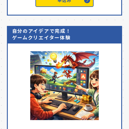
申込み
自分のアイデアで完成！
ゲームクリエイター体験