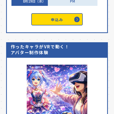
8月19日（水）
PM
申込み
作ったキャラがVRで動く！
アバター制作体験