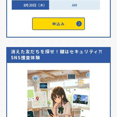
8月20日（木）
AM
申込み
消えた友だちを探せ！鍵はセキュリティ⁈
SNS捜査体験