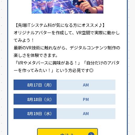
【先端ITシステム科が気になる方にオススメ♪】
オリジナルアバターを作成して、VR空間で実際に動かし
てみよう！
最新のVR技術に触れながら、デジタルコンテンツ制作の
楽しさを体験できます。
「VRやメタバースに興味がある！」「自分だけのアバタ
ーを作ってみたい！」という方必見です◎
8月17日（月）
AM
8月18日（火）
PM
8月19日（水）
AM