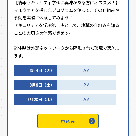
【情報セキュリティ学科に興味がある方にオススメ！】
マルウェアを模したプログラムを使って、その仕組みや
挙動を実際に体験してみよう！
セキュリティを学ぶ第一歩として、攻撃の仕組みを知る
ことの大切さを体感できます。
※体験は外部ネットワークから隔離された環境で実施し
ます。
8月4日（火）
AM
8月8日（土）
PM
8月20日（木）
AM
申込み