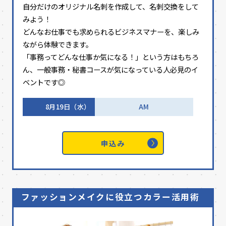
自分だけのオリジナル名刺を作成して、名刺交換をして
みよう！
どんなお仕事でも求められるビジネスマナーを、楽しみ
ながら体験できます。
「事務ってどんな仕事か気になる！」という方はもちろ
ん、一般事務・秘書コースが気になっている人必見のイ
ベントです◎
8月19日（水）
AM
申込み
ファッションメイクに役立つカラー活用術