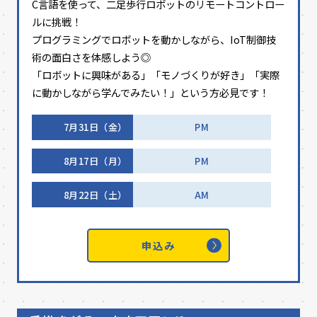
C言語を使って、二足歩行ロボットのリモートコントロー
ルに挑戦！
プログラミングでロボットを動かしながら、IoT制御技
術の面白さを体感しよう◎
「ロボットに興味がある」「モノづくりが好き」「実際
に動かしながら学んでみたい！」という方必見です！
7月31日（金）
PM
8月17日（月）
PM
8月22日（土）
AM
申込み