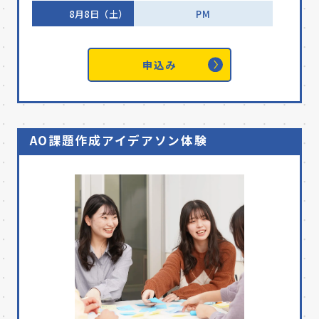
8月8日（土）
PM
申込み
AO課題作成アイデアソン体験