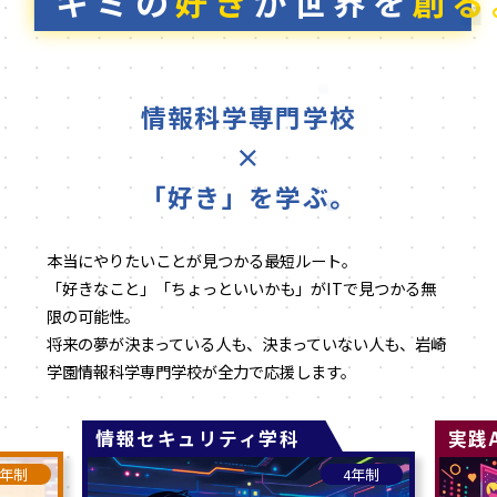
キミの
好き
が世界を
創る
情報科学専門学校
×
「好き」を学ぶ。
本当にやりたいことが見つかる最短ルート。
「好きなこと」「ちょっといいかも」がITで見つかる無
限の可能性。
将来の夢が決まっている人も、決まっていない人も、岩崎
学園情報科学専門学校が全力で応援します。
情報セキュリティ学科
実践
2年制
4年制