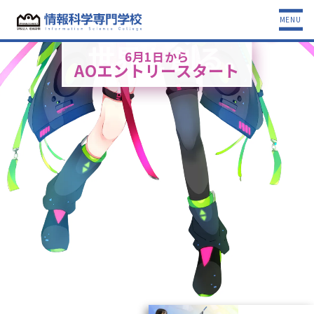
キ
ミ
の
「
好
き
」
が
、
MENU
世
界
を
創
る
。
6月1日から
AOエントリースタート