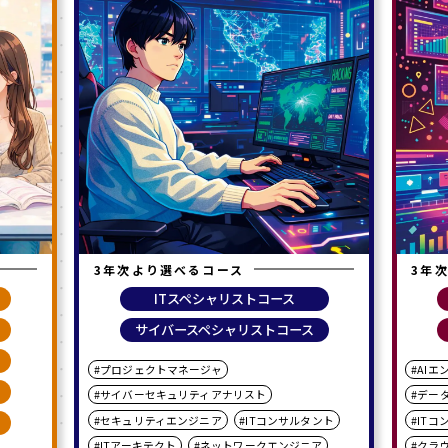
3年次より選べるコース
3年
ITスペシャリストコース
サイバースペシャリストコース
#プロジェクトマネージャ
#AIエ
#サイバーセキュリティアナリスト
#デー
#セキュリティエンジニア
#ITコンサルタント
#IT
#ITアーキテクト
#ネットワークエンジニア
#クラ