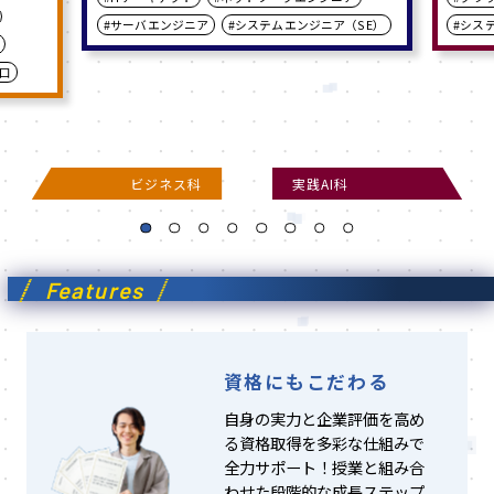
#サーバエンジニア
#システムエンジニア（SE）
#シス
口
ビジネス科
実践AI科
Features
資格にもこだわる
自身の実力と企業評価を高め
る資格取得を多彩な仕組みで
全力サポート！授業と組み合
わせた段階的な成長ステップ