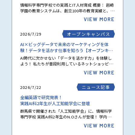
情報科学専門学校での実践とIT人材育成 概要： 岩崎
学園の教育システムは、創立100年の教育実績と、脳
科学・学習心理学・教育工学の13の理論を統合した
VIEW MORE
「再現性のある成長環境」です。東京大学・池...
オープンキャンパス
2026/7/29
AI×ビッグデータで未来のマーケティングを体
験！データを活かす仕事を知ろう【オープンキャ
ンパス】
AI時代に欠かせない「データを活かす力」を体験し
よう！ 私たちが普段利用しているネットショッピン
グやSNS、動画配信サービスでは、日々膨大なデー
VIEW MORE
タ（ビッグデータ）が集められています。 企業は
そ...
ニュース記事
2026/7/22
全編英語で研究発表！
実践AI科2年生が人工知能学会に登壇
群馬県で開催された「人工知能学会」に、情報科学
専門学校 実践AI科2年生のN.Oさんが登壇！ 学内で
取り組んできた研究成果をもとに、多くの研究者や
VIEW MORE
学生が集まる学会で発表を行いました。 「学生の...