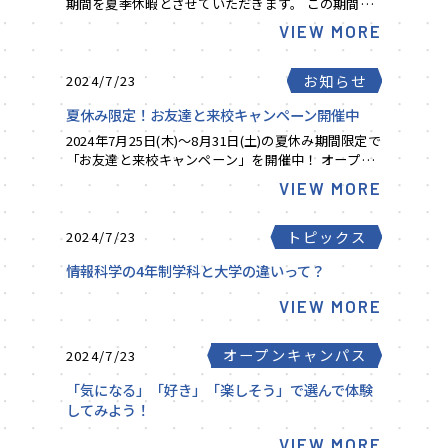
期間を夏季休暇とさせていただきます。 この期間内
には、お電話でのお問い合わせや窓口での業務を休
VIEW MORE
ませていただくほか、学校資料請求の発送...
お知らせ
2024/7/23
夏休み限定！お友達と来校キャンペーン開催中
2024年7月25日(木)～8月31日(土)の夏休み期間限定で
「お友達と来校キャンペーン」を開催中！ オープン
キャンパスや体験イベント、AO入学＆学校説明会に
VIEW MORE
お友達と一緒に参加すると誘った方も...
トピックス
2024/7/23
情報科学の4年制学科と大学の違いって？
VIEW MORE
オープンキャンパス
2024/7/23
「気になる」「好き」「楽しそう」で選んで体験
してみよう！
VIEW MORE