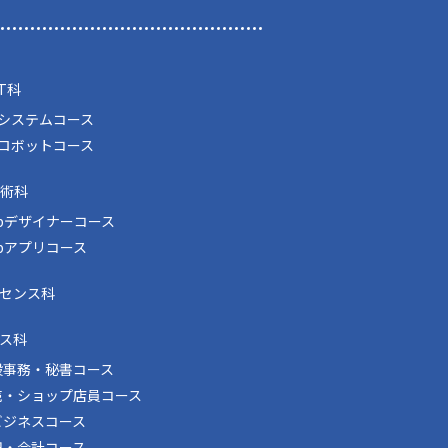
T科
Tシステムコース
Tロボットコース
技術科
bデザイナーコース
bアプリコース
イセンス科
ス科
般事務・秘書コース
売・ショップ店員コース
ビジネスコース
記・会計コース