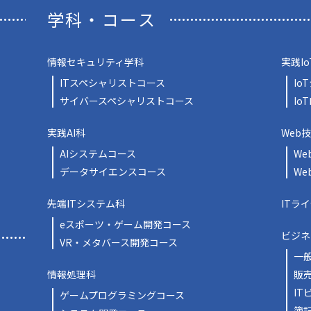
学科・コース
情報セキュリティ学科
実践Io
ITスペシャリストコース
Io
サイバースペシャリストコース
Io
実践AI科
Web
AIシステムコース
We
データサイエンスコース
We
先端ITシステム科
ITラ
eスポーツ・ゲーム開発コース
ビジネ
VR・メタバース開発コース
一
情報処理科
販
IT
ゲームプログラミングコース
簿