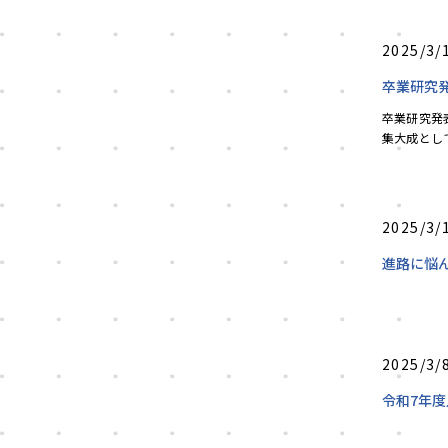
2025/3/
卒業研究
卒業研究発
集大成とし
ら学内選考を
2025/3/
進路に悩
2025/3/
令和7年