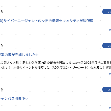
18
株)サイバーエージェント内々定🌸情報セキュリティ学科所属
29
学案内書が完成しました✨
の皆さん必見！ 新しい入学案内書の配布を開始しました👀👏 2026年度学生募
います！ 本校のイベント参加時には【AO入学エントリーシート】もお渡し！ 進
ュを切...
29
キャンパス開催中✨