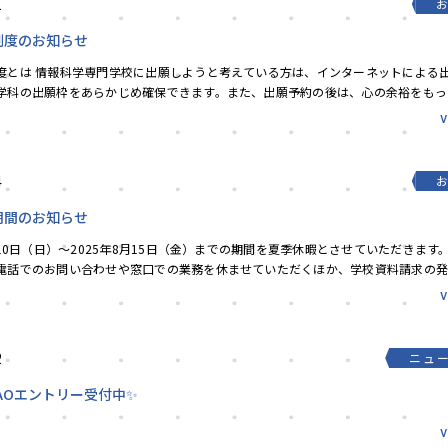
1
制度のお知らせ
度とは 情報科学専門学校に出願しようと考えている方は、インターネットによる
学科の出願枠をあらかじめ確保できます。また、出願予約の後は、心の余裕をもっ
できます。もちろん、出願予...
4
期間のお知らせ
月10日（日）～2025年8月15日（金）までの期間を夏季休暇とさせていただきます
電話でのお問い合わせや窓口での業務を休ませていただくほか、学校資料請求の
休止させていただ...
2
ニュ
度AOエントリー受付中✨