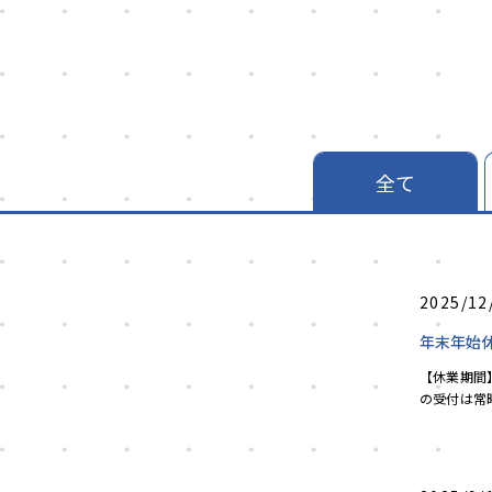
全て
2025/12
年末年始
【休業期間】
の受付は常
発...