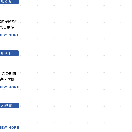
お知らせ
出願予約を行
て出願準備
VIEW MORE
お知らせ
。 この期間
発送・学校見
VIEW MORE
ース記事
VIEW MORE