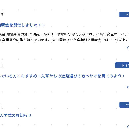
13
発表会を開催しました！✨
表会 最優秀賞受賞2作品をご紹介！ 情報科学専門学校では、卒業年次生がこれま
て卒業研究に取り組んでいます。 先日開催された卒業研究発表会では、120以上
通過した...
11
ト
んでいる方におすすめ！先輩たちの進路選びのきっかけを見てみよう！
8
度入学式のお知らせ